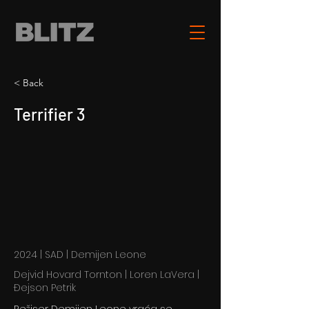
< Back
Terrifier 3
2024 | SAD | Demijen Leone
Dejvid Hovard Tornton | Loren LaVera |
Đejson Petrik