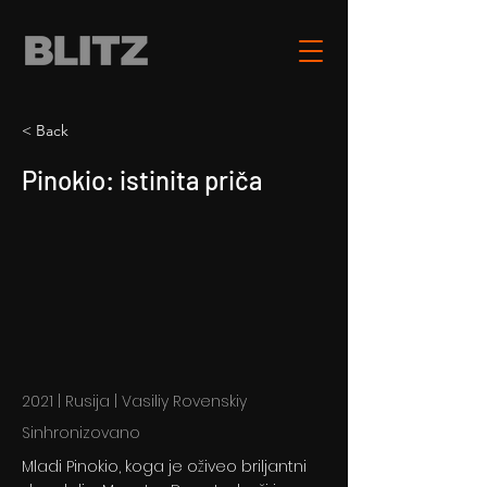
< Back
Pinokio: istinita priča
2021 | Rusija | Vasiliy Rovenskiy
Sinhronizovano
Mladi Pinokio, koga je oživeo briljantni