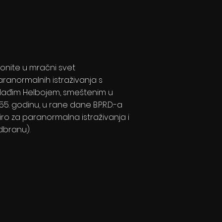
onite u mračni svet
ranormalnih istraživanja s
lađim Helbojem, smeštenim u
55. godinu, u rane dane B.P.R.D.-a
iro za paranormalna istraživanja i
dbranu).