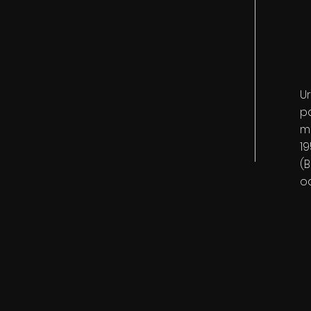
Ur
pa
m
19
(B
o