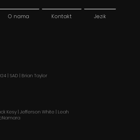
O nama
Kontakt
Jezik
24 | SAD | Brian Taylor
ck Kesy | Jefferson White | Leah
cNamara