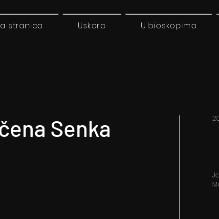
a stranica
Uskoro
U bioskopima
20
ačena Senka
Ja
M