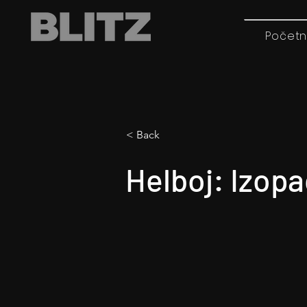
Početn
< Back
Helboj: Izop