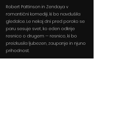
Robert Pattinson in Zendaya v
romantični komediji, ki bo navdušila
gledalce. Le nekaj dni pred poroko se
paru sesuje svet, ko eden odkrije
resnico o drugem — resnico, ki bo
preizkusila ljubezen, zaupanje in njuno
prihodnost.
Previous
Next
© 2024 By BLITZ d.o.o.