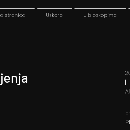
a stranica
Uskoro
U bioskopima
2
jenja
|
A
E
P