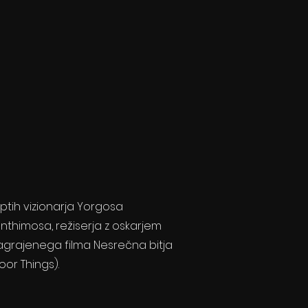
iptih vizionarja Yorgosa
nthimosa, režiserja z oskarjem
agrajenega filma Nesrečna bitja
oor Things).