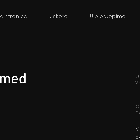
a stranica
Uskoro
U bioskopima
i med
20
Vo
G
D
M
o