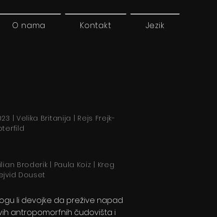
O nama
Kontakt
Jezik
23 | Velika Britanija | Rejs Frejk-
terfild
ilian Broderik | Paula Koiz | Kreg
ejvid Douset
ogu li devojke da prežive napad
vih antropomorfnih čudovišta i