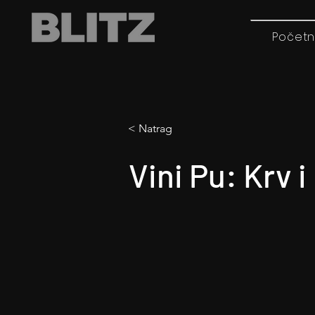
Početn
< Natrag
Vini Pu: Krv 