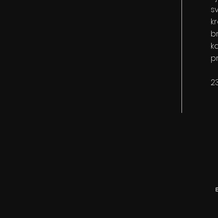
s
kr
b
ka
p
2