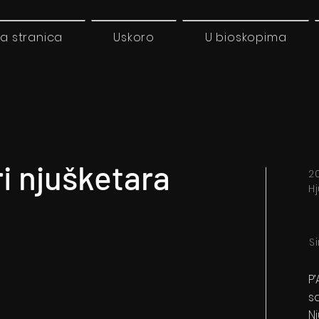
a stranica
Uskoro
U bioskopima
ri njušketara
20
H
S
P
s
N