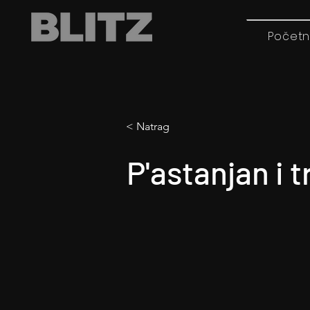
Početn
< Natrag
P'astanjan i t