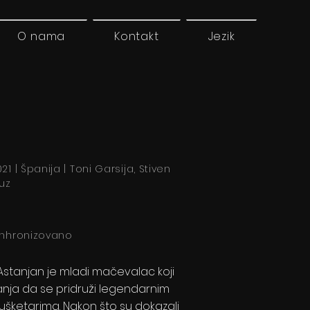
O nama
Kontakt
Jezik
21 | Španija | Toni Garsija, Stiven
juz
inhronizovano
’Astanjan je mladi mačevalac koji
anja da se pridruži legendarnim
jušketarima. Nakon što su dokazali