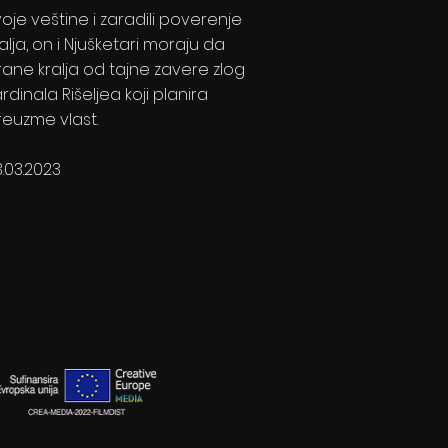
voje veštine i zaradili poverenje
alja, on i Njušketari moraju da
rane kralja od tajne zavere zlog
rdinala Rišeljea koji planira
reuzme vlast.
3.03.2023