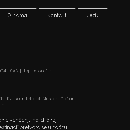
O nama
Kontakt
Jezik
24 | SAD | Hejli Iston Strit
iftu Kvasem | Natali Mitson | Tašani
ent
an o venčanju na idiličnoj
estinaciji pretvara se u noćnu