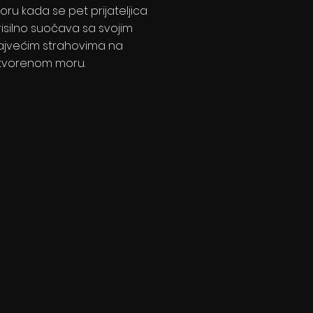
oru kada se pet prijateljica
risilno suočava sa svojim
ajvećim strahovima na
tvorenom moru.