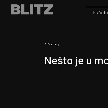
Početn
< Natrag
Nešto je u m