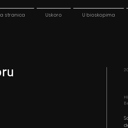
a stranica
Uskoro
U bioskopima
oru
20
H
B
S
d