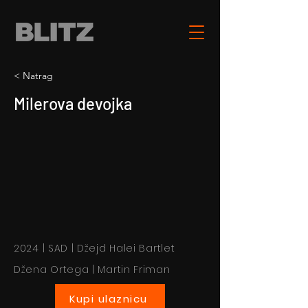
< Natrag
Milerova devojka
2024 | SAD | Džejd Halei Bartlet
Džena Ortega | Martin Friman
Kupi ulaznicu