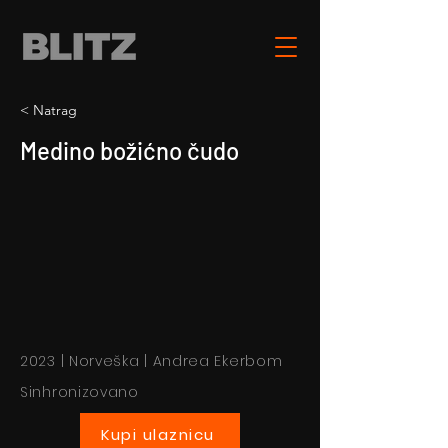
< Natrag
Medino božićno čudo
2023 | Norveška | Andrea Ekerbom
Sinhronizovano
Kupi ulaznicu