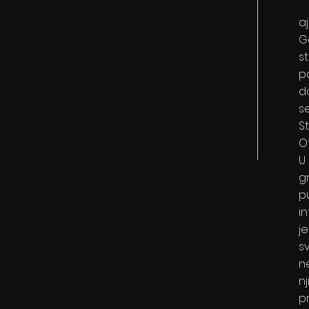
aj
G
s
p
d
s
S
O
U 
g
p
i
j
s
n
n
pr