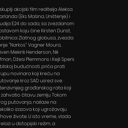
skuplji akcijski film reditelja Aleksa
arlanda (Eks Mašina, Uništenje) i
tudija E24 do sada, sa zvezdanom
ostavom koju čine Kirsten Dunst,
obitnica Zlatnog globusa, zvezda
erije "Narkos" Vagner Moura,
tiven Mekinli Henderson, Nik
fman, Džesi Plemmons i Kejli Speni.
bliskoj budućnosti, priča prati
rupu novinara koji kreću na
utovanje kroz SAD usred sve
ntenzivnijeg građanskog rata koji
e zahvatio čitavu zemlju. Tokom
vog putovanja, nailaze na
ekoliko izazova koji ugrožavaju
jihove živote. U isto vreme, vlada
elazi u distopijski režim, a