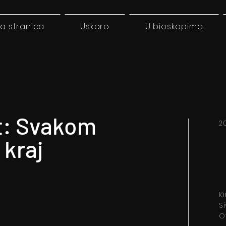
a stranica
Uskoro
U bioskopima
t: Svakom
2
 kraj
K
S
O