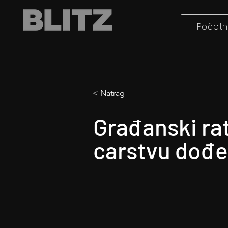
Početn
< Natrag
Građanski ra
carstvu dođe