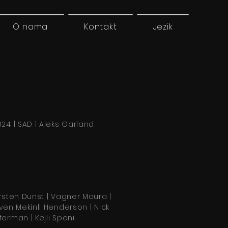
O nama
Kontakt
Jezik
024 | SAD | Aleks Garland
irsten Dunst | Vagner Moura |
iven Mekinli Henderson | Nick
ferman | Kejli Speni