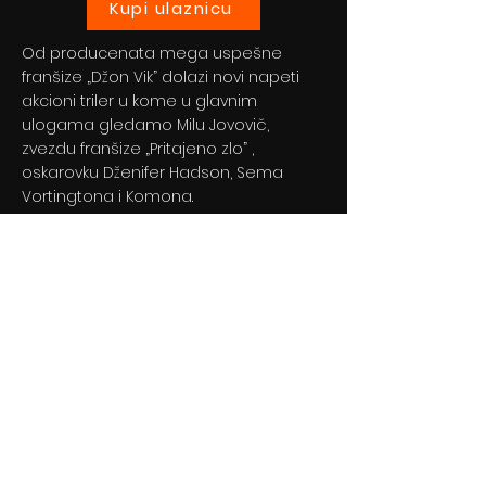
Kupi ulaznicu
Od producenata mega uspešne
franšize „Džon Vik” dolazi novi napeti
akcioni triler u kome u glavnim
ulogama gledamo Milu Jovovič,
zvezdu franšize „Pritajeno zlo” ,
oskarovku Dženifer Hadson, Sema
Vortingtona i Komona.
Previous
Next
© 2024 By BLITZ d.o.o.