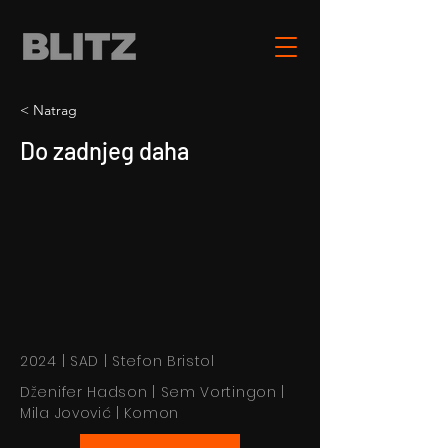
< Natrag
Do zadnjeg daha
2024 | SAD | Stefon Bristol
Dženifer Hadson | Sem Vortingon |
Mila Jovović | Komon