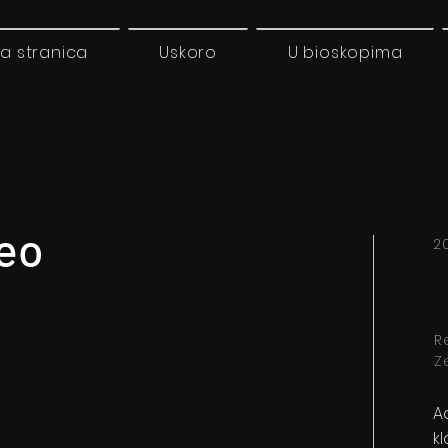
a stranica
Uskoro
U bioskopima
Deo
20
R
Z
A
k