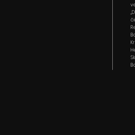
v
„
č
R
Ba
Kr
H
S
B