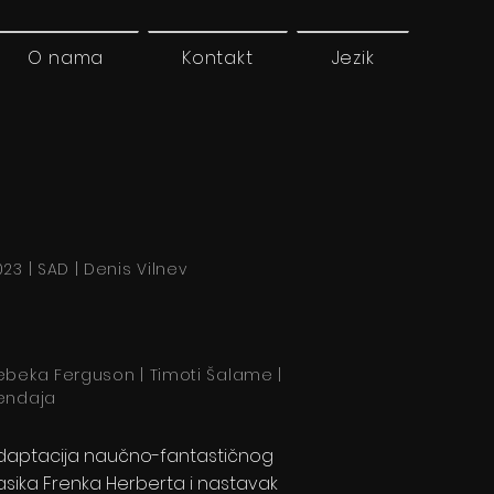
O nama
Kontakt
Jezik
23 | SAD | Denis Vilnev
ebeka Ferguson | Timoti Šalame |
endaja
daptacija naučno-fantastičnog
lasika Frenka Herberta i nastavak