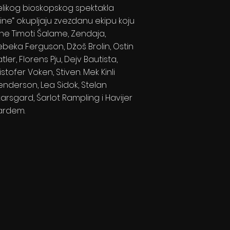
elikog bioskopskog spektakla
Dine“ okupljaju zvezdanu ekipu koju
ine Timoti Šalame, Zendaja,
ebeka Ferguson, Džoš Brolin, Ostin
tler, Florens Pju, Dejv Bautista,
istofer Voken, Stiven. Mek Kinli
enderson, Lea Sidok, Stelan
karsgard, Šarlot Rampling i Havijer
ardem.