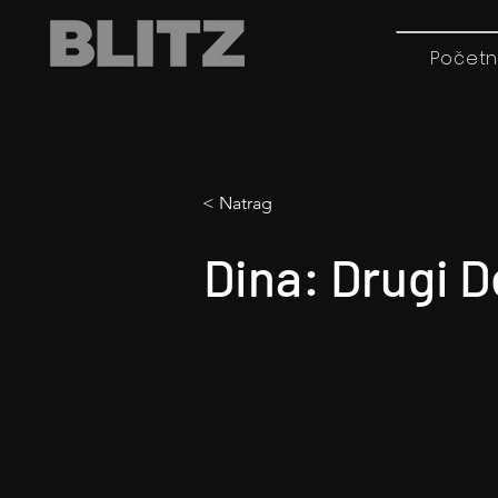
Početn
< Natrag
Dina: Drugi 