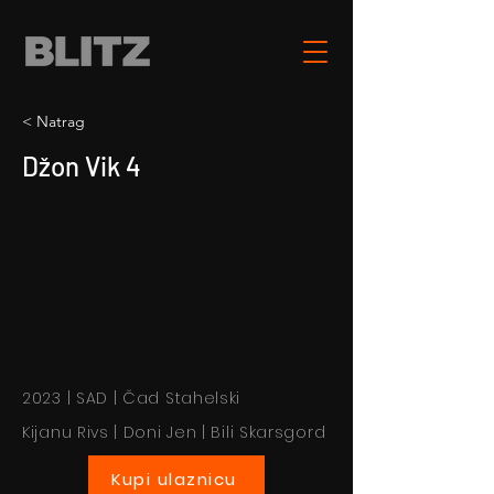
< Natrag
Džon Vik 4
2023 | SAD | Čad Stahelski
Kijanu Rivs | Doni Jen | Bili Skarsgord
Kupi ulaznicu