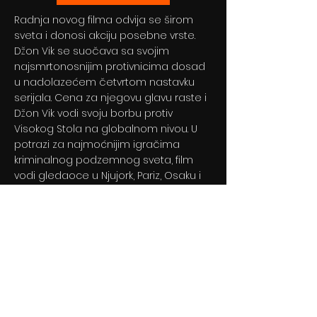
Radnja novog filma odvija se širom
sveta i donosi akciju posebne vrste.
Džon Vik se suočava sa svojim
najsmrtonosnijim protivnicima dosad
u nadolazećem četvrtom nastavku
serijala. Cena za njegovu glavu raste i
Džon Vik vodi svoju borbu protiv
Visokog Stola na globalnom nivou. U
potrazi za najmoćnijim igračima
kriminalnog podzemnog sveta, film
vodi gledaoce u Njujork, Pariz, Osaku i
Berlin.
Previous
Next