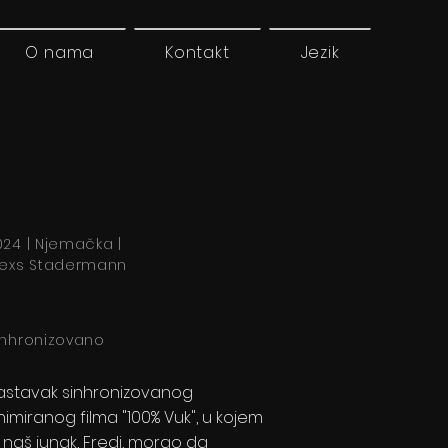
O nama
Kontakt
Jezik
024 | Njemačka |
lexs Stadermann
inhronizovano
astavak sinhronizovanog
nimiranog filma "100% Vuk", u kojem
e naš junak, Fredi, morao da