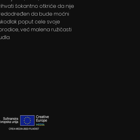
rihvati šokantno otkriće da nije
redodređen da bude moćni
ukodlak poput cele svoje
orodice, već malena ružičasti
udla.