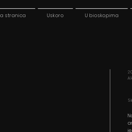
a stranica
Uskoro
U bioskopima
2
A
S
N
a
j