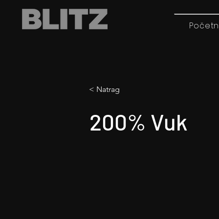
Početn
< Natrag
200% Vuk