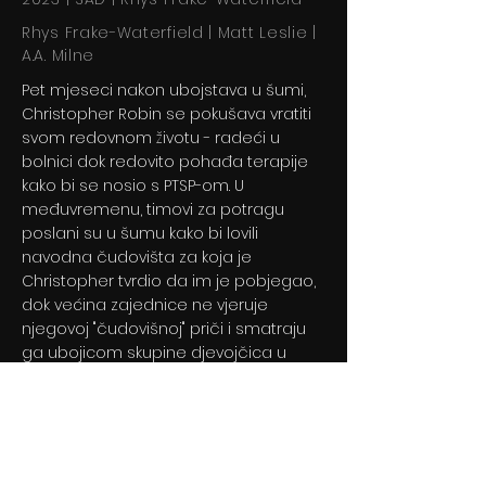
Rhys Frake-Waterfield | Matt Leslie |
A.A. Milne
Pet mjeseci nakon ubojstava u šumi,
Christopher Robin se pokušava vratiti
svom redovnom životu - radeći u
bolnici dok redovito pohađa terapije
kako bi se nosio s PTSP-om. U
međuvremenu, timovi za potragu
poslani su u šumu kako bi lovili
navodna čudovišta za koja je
Christopher tvrdio da im je pobjegao,
dok većina zajednice ne vjeruje
njegovoj "čudovišnoj" priči i smatraju
ga ubojicom skupine djevojčica u
šumi.