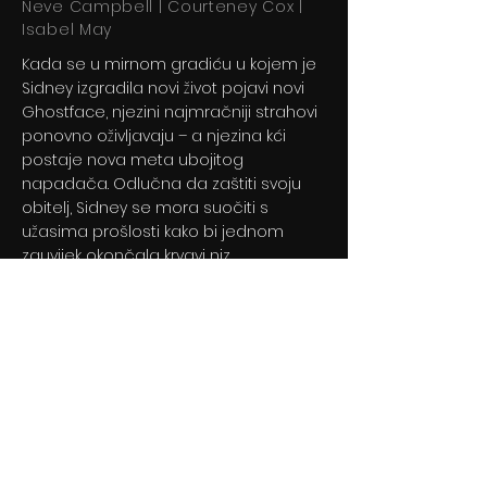
Neve Campbell | Courteney Cox |
Isabel May
Kada se u mirnom gradiću u kojem je
Sidney izgradila novi život pojavi novi
Ghostface, njezini najmračniji strahovi
ponovno oživljavaju – a njezina kći
postaje nova meta ubojitog
napadača. Odlučna da zaštiti svoju
obitelj, Sidney se mora suočiti s
užasima prošlosti kako bi jednom
zauvijek okončala krvavi niz.
Previous
Next
© 2024 By BLITZ d.o.o.