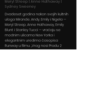
Meryl Streep | Anne Hathaway |
Sydney Sweeney
Dvadeset godina nakon svojih kultnih
uloga Mirande, Andy, Emily i Nigela —
Meryl Streep, Anne Hathaway, Emily
Blunt i Stanley Tucci — vraćaju se
modnim ulicama New Yorka i
elegantnim uredima časopisa
Runway u filmu „Vrag nosi Pradu 2
Previous
Next
© 2024 By BLITZ d.o.o.