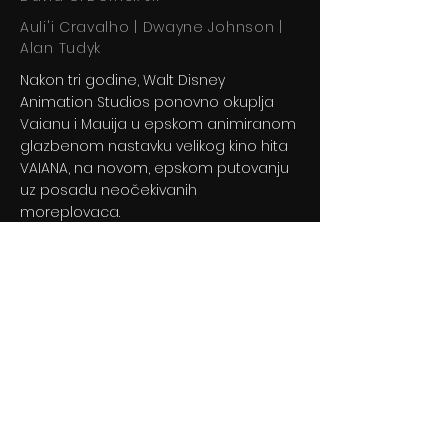
Auli'i Cravalho | Dwayne Johnson |
Alan Tudyk
Nakon tri godine, Walt Disney
Animation Studios ponovno okuplja
Vaianu i Mauija u epskom animiranom
glazbenom nastavku velikog kino hita
VAIANA, na novom, epskom putovanju
uz posadu neočekivanih
moreplovaca.
Previous
Next
© 2024 By BLITZ d.o.o.