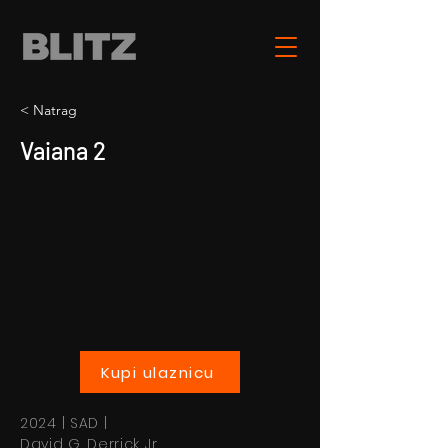
< Natrag
Vaiana 2
Kupi ulaznicu
2024 | SAD |
David G. Derrick Jr.