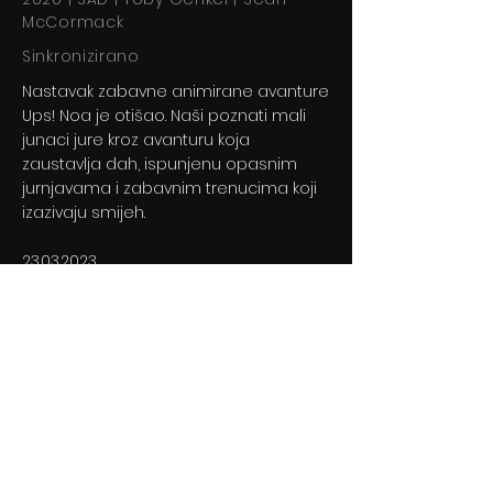
McCormack
Sinkronizirano
Nastavak zabavne animirane avanture
Ups! Noa je otišao. Naši poznati mali
junaci jure kroz avanturu koja
zaustavlja dah, ispunjenu opasnim
jurnjavama i zabavnim trenucima koji
izazivaju smijeh.
23.03.2023
Previous
Next
© 2024 By BLITZ d.o.o.