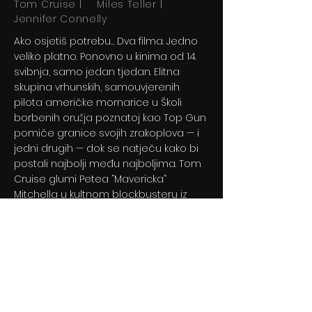
Tom Cruise | Miles Teller |
Jennifer Connelly
Ako osjetiš potrebu… Dva filma. Jedno
veliko platno. Ponovno u kinima od 14.
svibnja, samo jedan tjedan. Elitna
skupina vrhunskih, samouvjerenih
pilota američke mornarice u Školi
borbenih oružja poznatoj kao Top Gun
pomiče granice svojih zrakoplova — i
jedni drugih — dok se natječu kako bi
postali najbolji među najboljima. Tom
Cruise glumi Petea “Mavericka”
Mitchella u kultnom blockbusteru iz
1986. koji je obilježio jednu generaciju.
Previous
Next