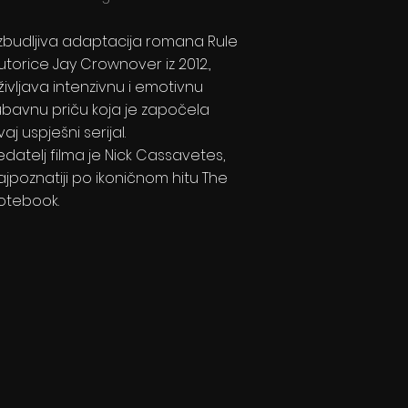
zbudljiva adaptacija romana Rule
utorice Jay Crownover iz 2012.,
življava intenzivnu i emotivnu
jubavnu priču koja je započela
aj uspješni serijal.
edatelj filma je Nick Cassavetes,
ajpoznatiji po ikoničnom hitu The
otebook.