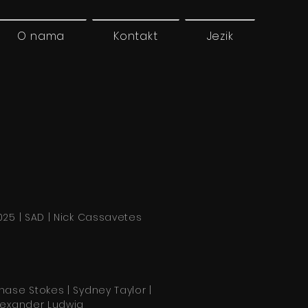
O nama
Kontakt
Jezik
025 | SAD | Nick Cassavetes
hase Stokes | Sydney Taylor |
lexander Ludwig