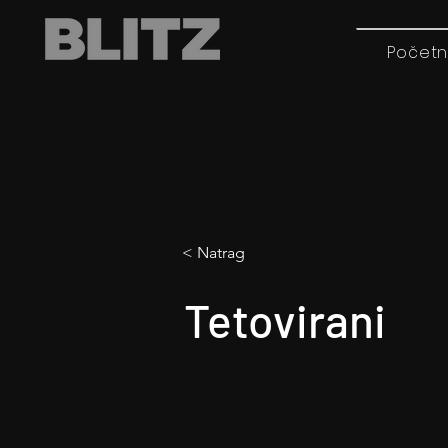
Početn
< Natrag
Tetovirani