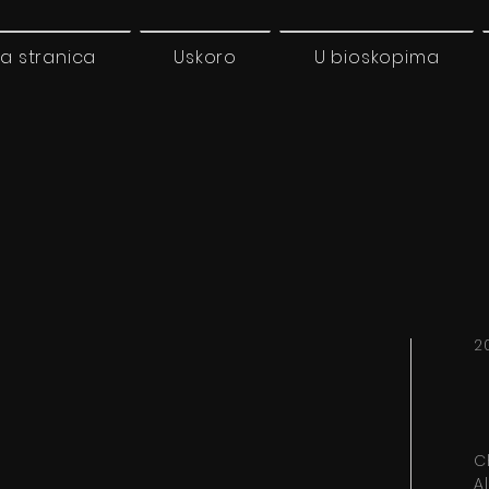
a stranica
Uskoro
U bioskopima
2
C
A