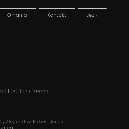
O nama
Kontakt
Jezik
026 | SAD | Jon Favreau
illy Alcock | Eve Ridley | Jason
omoa