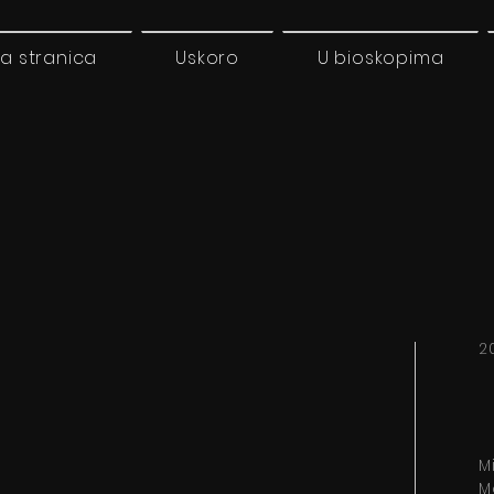
a stranica
Uskoro
U bioskopima
2
M
M