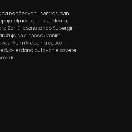
ada neočekivan i nemilosrdan
eprijatelj udari preblizu doma,
ara Zor-El, poznata kao Supergirl,
družuje se s neočekivanim
aveznikom i kreće na epsko
eđuzvjezdano putovanje osvete
 pravde.