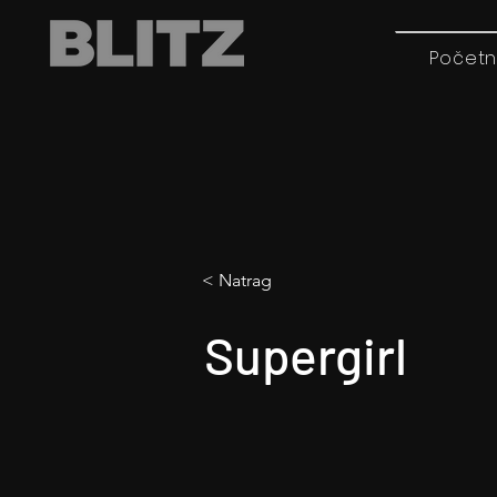
Početn
< Natrag
Supergirl