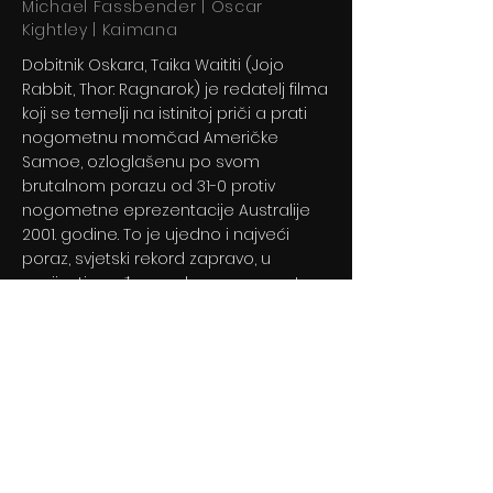
Michael Fassbender | Oscar
Kightley | Kaimana
Dobitnik Oskara, Taika Waititi (Jojo
Rabbit, Thor: Ragnarok) je redatelj filma
koji se temelji na istinitoj priči a prati
nogometnu momčad Američke
Samoe, ozloglašenu po svom
brutalnom porazu od 31-0 protiv
nogometne eprezentacije Australije
2001. godine. To je ujedno i najveći
poraz, svjetski rekord zapravo, u
povijesti međunarodnog nogometa.
Previous
Next
© 2024 By BLITZ d.o.o.