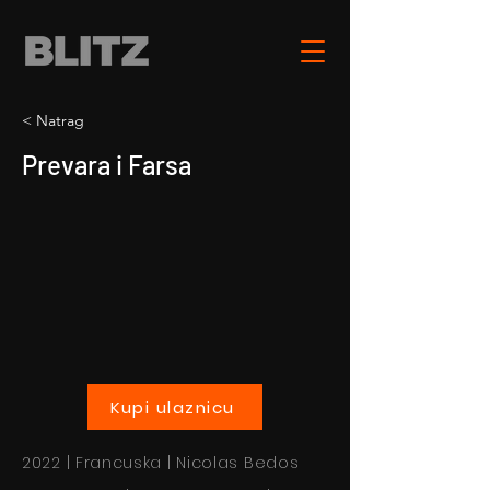
< Natrag
Prevara i Farsa
Kupi ulaznicu
2022 | Francuska | Nicolas Bedos