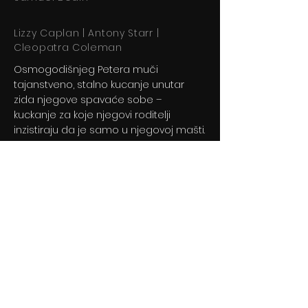
Lizzy Caplan | Antony Starr |
Cleopatra Coleman
Osmogodišnjeg Petera muči
tajanstveno, stalno kucanje unutar
zida njegove spavaće sobe –
kuckanje za koje njegovi roditelji
inzistiraju da je samo u njegovoj mašti.
Previous
Next
© 2024 By BLITZ d.o.o.