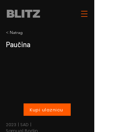
< Natrag
Paučina
Kupi ulaznicu
2023 | SAD |
Samuel Bodin