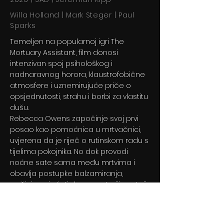
Willa Holland | Mark Steger | Paul
Sparks
Temeljen na popularnoj igri The
Mortuary Assistant, film donosi
intenzivan spoj psihološkog i
nadnaravnog horora, klaustrofobične
atmosfere i uznemirujuće priče o
opsjednutosti, strahu i borbi za vlastitu
dušu.
Rebecca Owens započinje svoj prvi
posao kao pomoćnica u mrtvačnici,
uvjerena da je riječ o rutinskom radu s
tijelima pokojnika. No dok provodi
noćne sate sama među mrtvima i
obavlja postupke balzamiranja,
počinje osjećati da u prostoriji postoji
nešto mnogo mračnije od same
smrti.