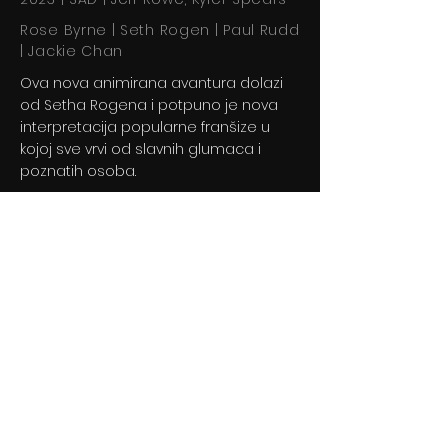
Rose Byrne | Seth Rogen | Paul Rudd
| Jackie Chan
Ova nova animirana avantura dolazi
od Setha Rogena i potpuno je nova
interpretacija popularne franšize u
kojoj sve vrvi od slavnih glumaca i
poznatih osoba.
Previous
Next
© 2024 By BLITZ d.o.o.