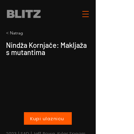
< Natrag
Nindža Kornjače: Makljaža
s mutantima
Kupi ulaznicu
2023 | SAD | Jeff Rowe, Kyler Spears