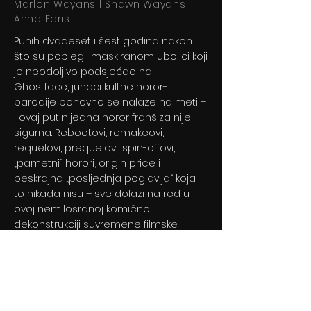
Marlon Wayans | Shawn Wayans |
Anna Faris
Punih dvadeset i šest godina nakon
što su pobjegli maskiranom ubojici koji
je neodoljivo podsjećao na
Ghostface, junaci kultne horor-
parodije ponovno se nalaze na meti –
i ovaj put nijedna horor franšiza nije
sigurna. Rebootovi, remakeovi,
requelovi, prequelovi, spin-offovi,
„pametni“ horori, origin priče i
beskrajna „posljednja poglavlja“ koja
to nikada nisu – sve dolazi na red u
ovoj nemilosrdnoj komičnoj
dekonstrukciji suvremene filmske
industrije. Ništa nije sveto. Nijedan klišej
ne ostaje pošteđen.