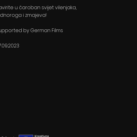
avirite u čaroban svijet vilenjaka,
ednoroga i zmajeva!
upported by German Films
7.09.2023