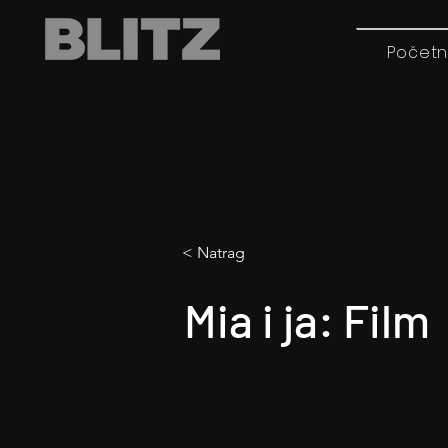
Početn
< Natrag
Mia i ja: Film