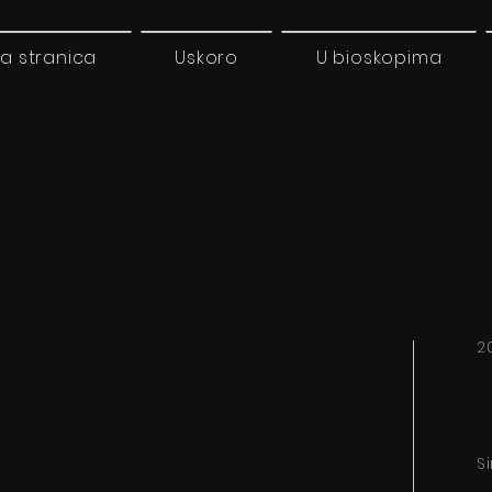
a stranica
Uskoro
U bioskopima
2
S