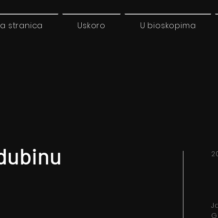
a stranica
Uskoro
U bioskopima
 dubinu
2
J
G