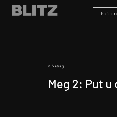
Početn
< Natrag
Meg 2: Put u