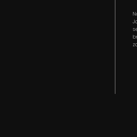
N
J
s
b
z