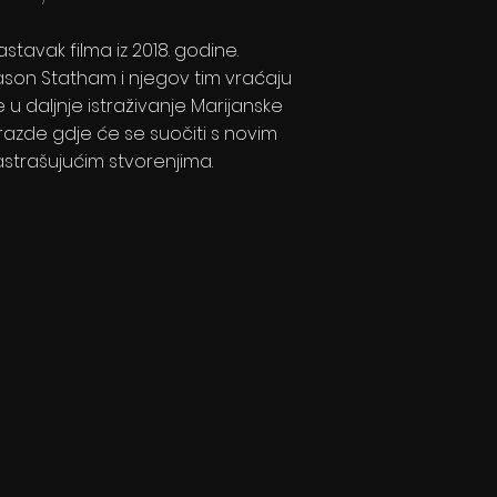
astavak filma iz 2018. godine.
ason Statham i njegov tim vraćaju
e u daljnje istraživanje Marijanske
razde gdje će se suočiti s novim
astrašujućim stvorenjima.