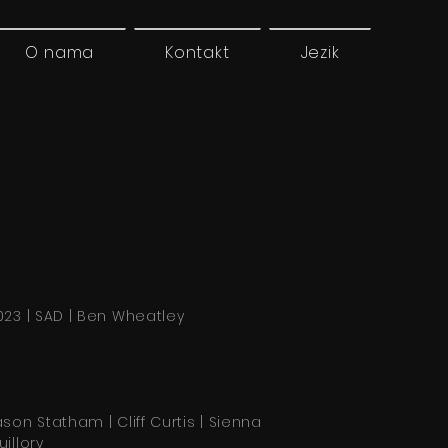
O nama
Kontakt
Jezik
023 | SAD | Ben Wheatley
ason Statham | Cliff Curtis | Sienna
uillory