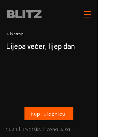
< Natrag
Lijepa večer, lijep dan
Kupi ulaznicu
2024 | Hrvatska | Ivona Juka