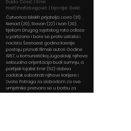
Dado Ćosić | Emir
Hadžihafizbegović | Djordje Galić
Četvorica bliskih prijatelja, Lovro (21),
Nenad (20), Stevan (22) i Ivan (20),
tijekom Drugog svjetskog rata odlaze
u partizane i bore se protiv ustaša i
nacista. Šesnaest godina kasnije
postaju priznati filmski autori. Godine
1957., u komunističkoj Jugoslaviji, njihova
seksualna orijentacija budi sumnju, a
partijski lojalist Emir (52) dobiva
zadatak sabotirati njihove karijere i
živote. Potraga za slobodom za ove
umjetnike pretvara se u borbu za
opstanak, dok se Emir suočava s
vlastitim uvjerenjima.
Previous
Next