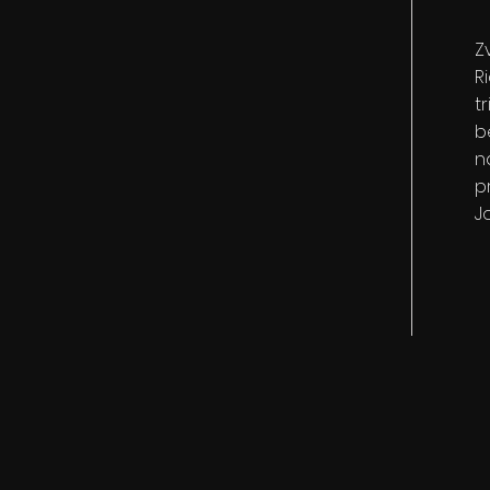
Z
R
t
b
n
p
J