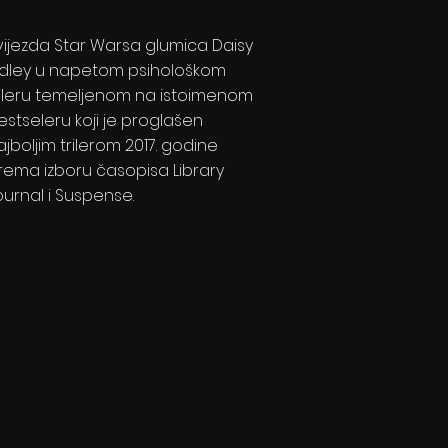
vijezda Star Warsa glumica Daisy
idley u napetom psihološkom
rileru temeljenom na istoimenom
estseleru koji je proglašen
ajboljim trilerom 2017. godine
rema izboru časopisa Library
ournal i Suspense.