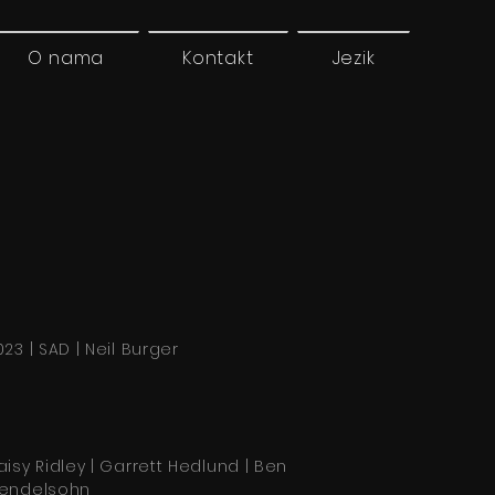
O nama
Kontakt
Jezik
023 | SAD | Neil Burger
aisy Ridley | Garrett Hedlund | Ben
endelsohn