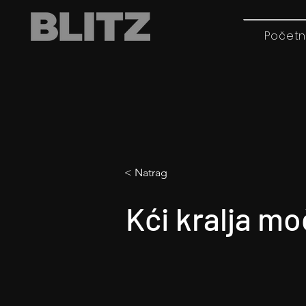
Početn
< Natrag
Kći kralja m