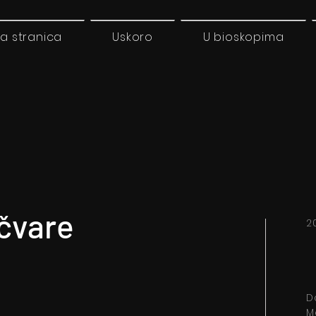
a stranica
Uskoro
U bioskopima
očvare
2
D
M