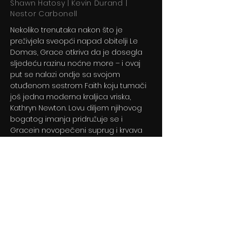
Shawn Hatosy | Kevin Durand |
Nestor Carbonell
Nekoliko trenutaka nakon što je
preživjela sveopći napad obitelji Le
Domas, Grace otkriva da je dosegla
sljedeću razinu noćne more – i ovaj
put se nalazi ondje sa svojom
otuđenom sestrom Faith koju tumači
još jedna moderna kraljica vriska,
Kathryn Newton. Lovu diljem njihovog
bogatog imanja pridružuje se i
Gracein novopečeni suprug i krvava
igra je započela.
Previous
Next