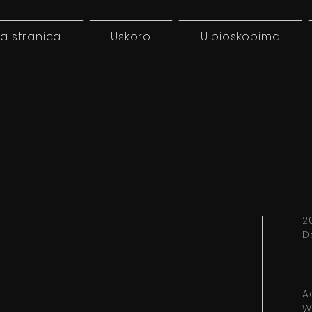
a stranica
Uskoro
U bioskopima
20
D
A
W