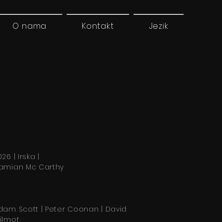
O nama
Kontakt
Jezik
26 | Irska |
amian Mc Carthy
dam Scott | Peter Coonan | David
ilmot