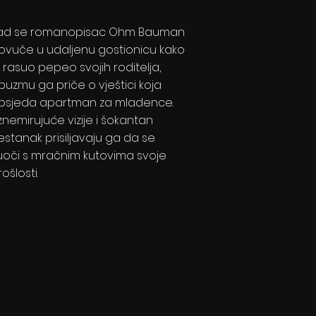
ad se romanopisac Ohm Bauman
ovuče u udaljenu gostionicu kako
i rasuo pepeo svojih roditelja,
buzmu ga priče o vještici koja
psjeda apartman za mladence.
znemirujuće vizije i šokantan
estanak prisiljavaju ga da se
uoči s mračnim kutovima svoje
ošlosti.