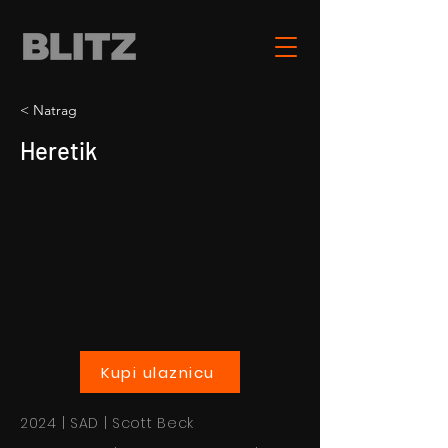
< Natrag
Heretik
Kupi ulaznicu
2024 | SAD | Scott Beck