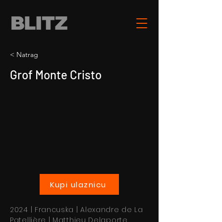
< Natrag
Grof Monte Cristo
Kupi ulaznicu
2024 | Francuska | Alexandre de La
Patellière | Matthieu Delaporte