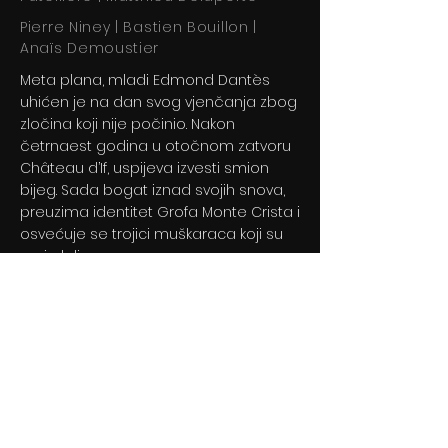
Pierre Niney | Bastien Bouillon |
Anaïs Demoustier
Meta plana, mladi Edmond Dantès
uhićen je na dan svog vjenčanja zbog
zločina koji nije počinio. Nakon
četrnaest godina u otočnom zatvoru
Château d’If, uspijeva izvesti smion
bijeg. Sada bogat iznad svojih snova,
preuzima identitet Grofa Monte Crista i
osvećuje se trojici muškaraca koji su
ga izdali.
Previous
Next
© 2024 By BLITZ d.o.o.