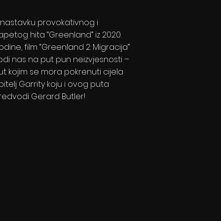
 nastavku provokativnog i
apetog hita “Greenland” iz 2020.
odine, film “Greenland 2: Migracija”
odi nas na put pun neizvjesnosti –
ut kojim se mora pokrenuti cijela
bitelj Garrity koju i ovog puta
redvodi Gerard Butler!