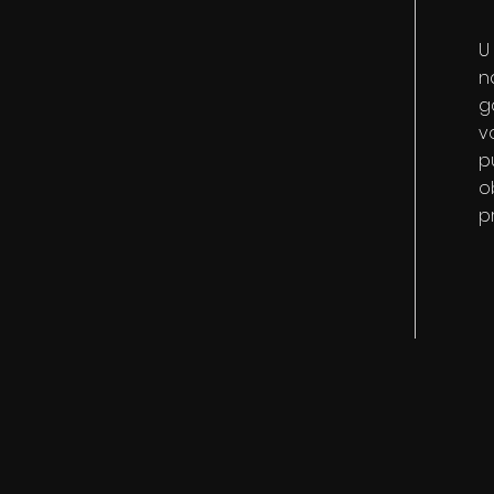
U
n
g
v
p
o
p