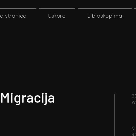
a stranica
Uskoro
U bioskopima
Migracija
2
W
G
R