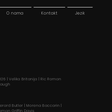
O nama
Kontakt
Jezik
026 | Velika Britanija | Ric Roman
augh
erard Butler | Morena Baccarin |
oman Griffin Davis