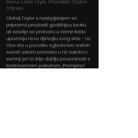
Diane Lane | Kyle Chandler | Dylan
O'Brien
Obitelj Taylor s nestrpljenjem se
priprema proslaviti godišnjicu braka,
ali veselje se pretvara u nemir kada
upoznaju novu djevojku svog sina – Liz.
Ono što u početku izgleda kao sretan
susret uskoro prerasta u niz sukoba i
sumnji, jer Liz krije dublju povezanost s
kontroverznim pokretom „Promjena”.
Previous
Next
© 2024 By BLITZ d.o.o.