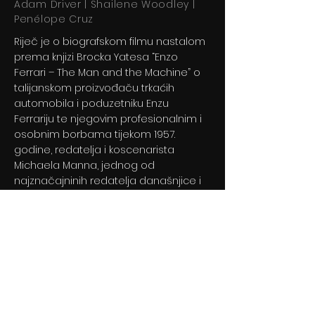
Adam Driver | Shailene Woodley |
Penélope Cruz
Riječ je o biografskom filmu nastalom
prema knjizi Brocka Yatesa “Enzo
Ferrari – The Man and the Machine” o
talijanskom proizvođaču trkaćih
automobila i poduzetniku Enzu
Ferrariju te njegovim profesionalnim i
osobnim borbama tijekom 1957.
godine, redatelja i koscenarista
Michaela Manna, jednog od
najznačajninih redatelja današnjice i
sa Adamom Driverom u glavnoj ulozi.
Previous
Next