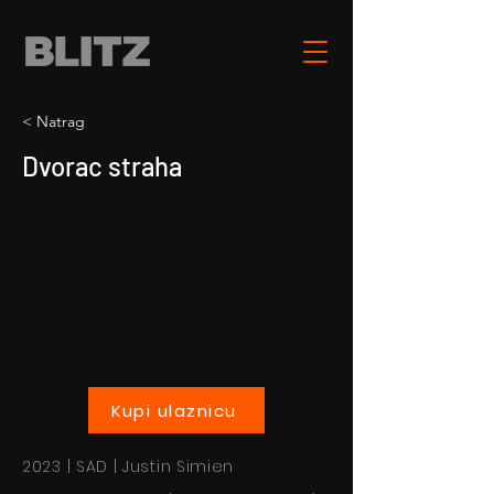
< Natrag
Dvorac straha
Kupi ulaznicu
2023 | SAD | Justin Simien