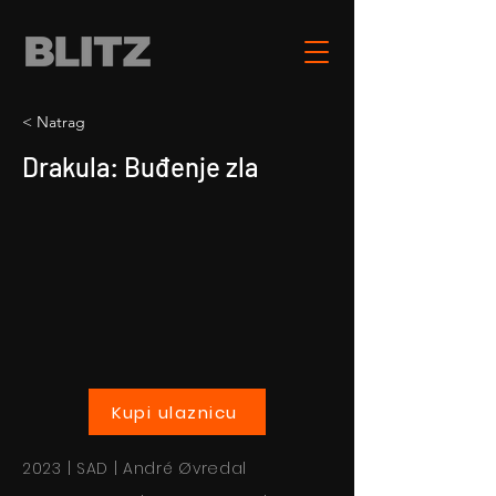
< Natrag
Drakula: Buđenje zla
Kupi ulaznicu
2023 | SAD | André Øvredal