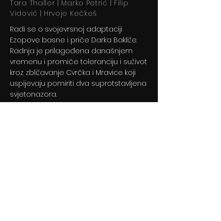
Tara Thaller | Marko Petrić | Filip
Vidović | Hrvoje Kečkeš
Radi se o svojevrsnoj adaptaciji
Ezopove basne i priče Darka Bakliže.
Radnja je prilagođena današnjem
vremenu i promiče toleranciju i suživot
kroz zbližavanje Cvrčka i Mravice koji
uspijevaju pomiriti dva suprotstavljena
svjetonazora.
Previous
Next
© 2024 By BLITZ d.o.o.