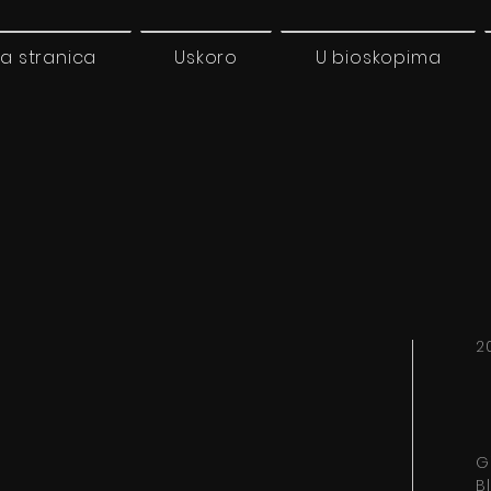
a stranica
Uskoro
U bioskopima
20
G
B