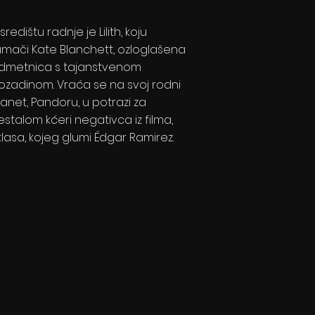
središtu radnje je Lilith, koju
umači Kate Blanchett, ozloglašena
dmetnica s tajanstvenom
ozadinom. Vraća se na svoj rodni
lanet, Pandoru, u potrazi za
estalom kćeri negativca iz filma,
tlasa, kojeg glumi Édgar Ramirez.