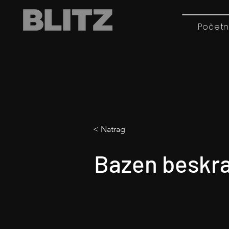
Početn
< Natrag
Bazen beskra