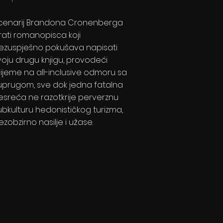
cenarij Brandona Cronenberga
rati romanopisca koji
ezuspješno pokušava napisati
voju drugu knjigu, provodeći
rijeme na all-inclusive odmoru sa
uprugom, sve dok jedna fatalna
esreća ne razotkrije perverznu
ubkulturu hedonističkog turizma,
ezobzirno nasilje i užase.