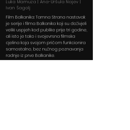
Luka Mamuza | Ana-Uršula Najev |
Ivan Šagolj
Film Balkanika: Tamna Strana nastavak
je serije i filma Balkanika koji su doživjeli
veliki uspjeh kod publike prije tri godine,
ali isto je tako i svojevrsna filmska
cjelina koja svojom pričom funkcionira
samostalno, bez nužnog poznavanja
radnje iz prve Balkanike.
Previous
Next
© 2024 By BLITZ d.o.o.