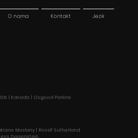
O nama
Kontakt
Jezik
026 | Kanada | Osgood Perkins
atiana Maslany | Rossif Sutherland
 Tess Degenstein