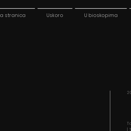
a stranica
Uskoro
U bioskopima
2
T
|