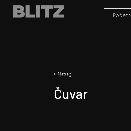
Početn
< Natrag
Čuvar