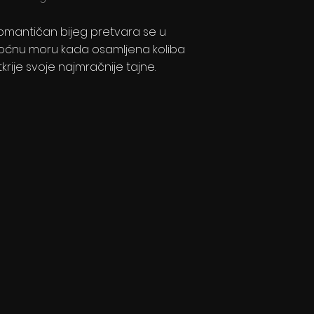
omantičan bijeg pretvara se u
oćnu moru kada osamljena koliba
tkrije svoje najmračnije tajne.