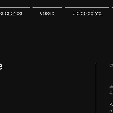
a stranica
Uskoro
U bioskopima
e
2
Ji
C
P
m