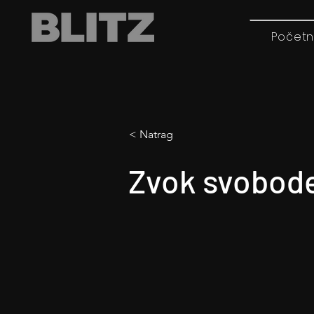
Početn
< Natrag
Zvok svobod