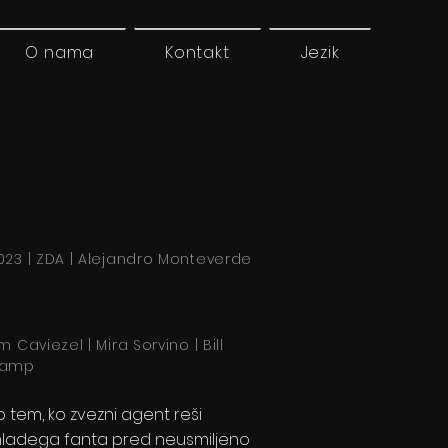
O nama
Kontakt
Jezik
023 | ZDA | Alejandro Monteverde
m Caviezel | Mira Sorvino | Bill
amp
o tem, ko zvezni agent reši
ladega fanta pred neusmiljeno