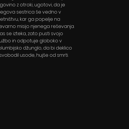
rgovino z otroki, ugotovi, da je
jegova sestrica še vedno v
jetništvu, kar ga popelje na
evarno misijo njenega reševanja.
as se izteka, zato pusti svojo
lužbo in odpotuje globoko v
olumbijsko džunglo, da bi deklico
svobodil usode, hujše od smrti.