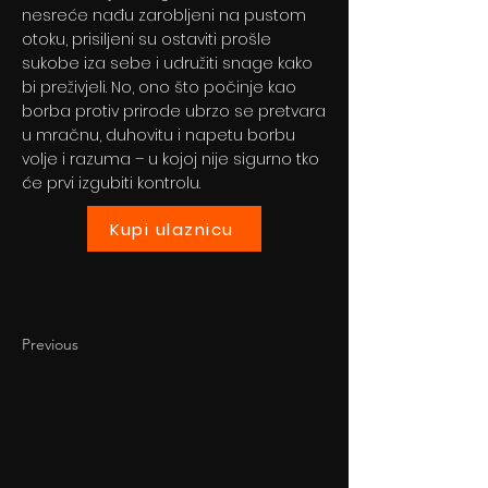
nesreće nađu zarobljeni na pustom
otoku, prisiljeni su ostaviti prošle
sukobe iza sebe i udružiti snage kako
bi preživjeli. No, ono što počinje kao
borba protiv prirode ubrzo se pretvara
u mračnu, duhovitu i napetu borbu
volje i razuma – u kojoj nije sigurno tko
će prvi izgubiti kontrolu.
Kupi ulaznicu
Previous