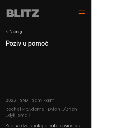
< Natrag
Poziv u pomoć
2026 | SAD | Sam Raimi
Rachel McAdams | Dylan O’Brien |
Edyll Ismail
Kad se dvoje kolega nakon avionske