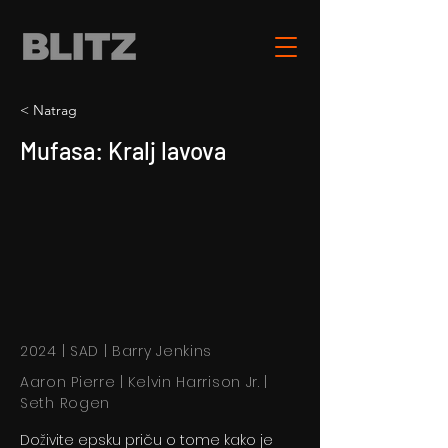
< Natrag
Mufasa: Kralj lavova
2024 | SAD | Barry Jenkins
Aaron Pierre | Kelvin Harrison Jr. |
Seth Rogen
Doživite epsku priču o tome kako je